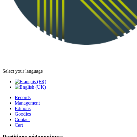
Select your language
Records
Management
Editions
Goodies
Contact
Cart
Partitions pédagogiques