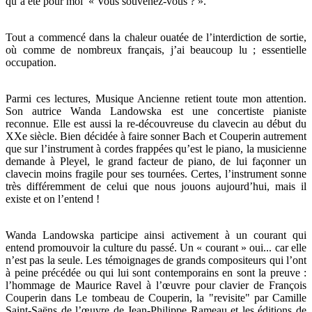
qu’a été pour moi « Vous souvenez-vous ? ».
Tout a commencé dans la chaleur ouatée de l’interdiction de sortie,
où comme de nombreux français, j’ai beaucoup lu ; essentielle
occupation.
Parmi ces lectures, Musique Ancienne retient toute mon attention.
Son autrice Wanda Landowska est une concertiste pianiste
reconnue. Elle est aussi la re-découvreuse du clavecin au début du
XXe siècle. Bien décidée à faire sonner Bach et Couperin autrement
que sur l’instrument à cordes frappées qu’est le piano, la musicienne
demande à Pleyel, le grand facteur de piano, de lui façonner un
clavecin moins fragile pour ses tournées. Certes, l’instrument sonne
très différemment de celui que nous jouons aujourd’hui, mais il
existe et on l’entend !
Wanda Landowska participe ainsi activement à un courant qui
entend promouvoir la culture du passé. Un « courant » oui... car elle
n’est pas la seule. Les témoignages de grands compositeurs qui l’ont
à peine précédée ou qui lui sont contemporains en sont la preuve :
l’hommage de Maurice Ravel à l’œuvre pour clavier de François
Couperin dans Le tombeau de Couperin, la "revisite" par Camille
Saint-Saëns de l’œuvre de Jean-Philippe Rameau et les éditions de