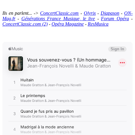
Ils en parlent... ->
ConcertClassic.com
-
Olyrix
-
Diapason
-
ON-
Mag.fr
-
Générations France Musique, le live
-
Forum Opéra
-
ConcertClassic.com (2)
-
Opéra Magazine
-
ResMusica