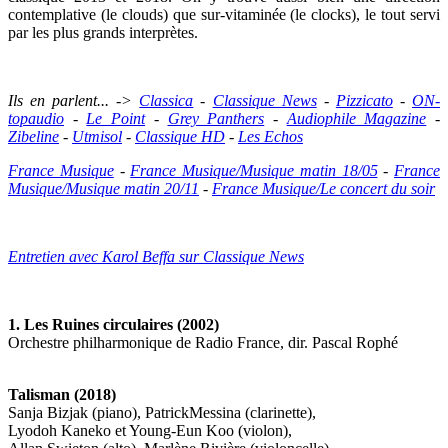
contemplative (le clouds) que sur-vitaminée (le clocks), le tout servi
par les plus grands interprètes.
Ils en parlent... ->
Classica
-
Classique News
-
Pizzicato
-
ON-
topaudio
-
Le Point
-
Grey Panthers
-
Audiophile Magazine
-
Zibeline
-
Utmisol
-
Classique HD
-
Les Echos
France Musique
-
France Musique/Musique matin 18/05
-
France
Musique/Musique matin 20/11
-
France Musique/Le concert du soir
Entretien avec Karol Beffa sur Classique News
1. Les Ruines circulaires (2002)
Orchestre philharmonique de Radio France, dir. Pascal Rophé
Talisman (2018)
Sanja Bizjak (piano), PatrickMessina (clarinette),
Lyodoh Kaneko et Young-Eun Koo (violon),