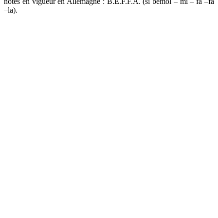
notes en vigueur en Allemagne : B.E.F.F.A. (si bémol – mi – fa –fa
–la).