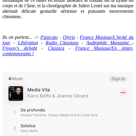
thématique de ce ballet en douze tableaux se fondait sur la dyade du
corps et de l’âme, et la chorégraphie de Julien Lestel sur ma musique
alternait délicate gestuelle aérienne et puissants mouvements
chtoniens.
Ils en parlent... ->
Pizzicato
-
Olyrix
-
France Musique/L'invité du
jour
-
Libération
-
Radio Classique
-
Audiophile Magazine
-
Froggy's delight
-
Classica
-
France Musique/En pistes,
contemporains !