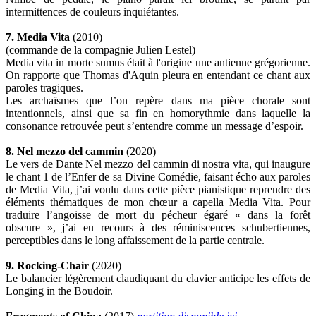
intermittences de couleurs inquiétantes.
7. Media Vita
(2010)
(commande de la compagnie Julien Lestel)
Media vita in morte sumus était à l'origine une antienne grégorienne.
On rapporte que Thomas d'Aquin pleura en entendant ce chant aux
paroles tragiques.
Les archaïsmes que l’on repère dans ma pièce chorale sont
intentionnels, ainsi que sa fin en homorythmie dans laquelle la
consonance retrouvée peut s’entendre comme un message d’espoir.
8. Nel mezzo del cammin
(2020)
Le vers de Dante Nel mezzo del cammin di nostra vita, qui inaugure
le chant 1 de l’Enfer de sa Divine Comédie, faisant écho aux paroles
de Media Vita, j’ai voulu dans cette pièce pianistique reprendre des
éléments thématiques de mon chœur a capella Media Vita. Pour
traduire l’angoisse de mort du pécheur égaré « dans la forêt
obscure », j’ai eu recours à des réminiscences schubertiennes,
perceptibles dans le long affaissement de la partie centrale.
9. Rocking-Chair
(2020)
Le balancier légèrement claudiquant du clavier anticipe les effets de
Longing in the Boudoir.