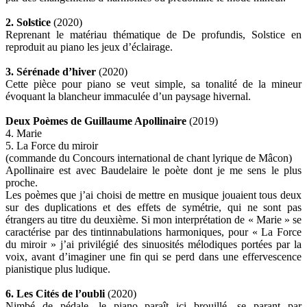
2. Solstice
(2020)
Reprenant le matériau thématique de De profundis, Solstice en
reproduit au piano les jeux d’éclairage.
3. Sérénade d’hiver
(2020)
Cette pièce pour piano se veut simple, sa tonalité de la mineur
évoquant la blancheur immaculée d’un paysage hivernal.
Deux Poèmes de Guillaume Apollinaire
(2019)
4. Marie
5. La Force du miroir
(commande du Concours international de chant lyrique de Mâcon)
Apollinaire est avec Baudelaire le poète dont je me sens le plus
proche.
Les poèmes que j’ai choisi de mettre en musique jouaient tous deux
sur des duplications et des effets de symétrie, qui ne sont pas
étrangers au titre du deuxième. Si mon interprétation de « Marie » se
caractérise par des tintinnabulations harmoniques, pour « La Force
du miroir » j’ai privilégié des sinuosités mélodiques portées par la
voix, avant d’imaginer une fin qui se perd dans une effervescence
pianistique plus ludique.
6. Les Cités de l’oubli
(2020)
Nimbé de pédale, le piano paraît ici brouillé, se parant par