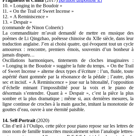
Fragments of China
(2017)
partition disponible ici
10. « Longing in the Boudoir »
11. « On the Trail of Sweet Incense »
12. « A Reminiscence »
13. « Despair »
(commande de Ninon Colneric)
La commanditaire m’avait demandé de mettre en musique des
poèmes de Li Qingzhao, poétesse chinoise du XIIe siècle, dans leur
traduction anglaise. J’en ai choisi quatre, qui évoquent tout un cycle
amoureux : rencontre, premiers émois, souvenirs d’un bonheur à
jamais disparu…
Oscillations harmoniques, tintements de cloches imaginaires :
« Longing in the Boudoir » suggère la fuite du temps. « On the Trail
of Sweet Incense » alterne deux types d’écriture : l’un, fluide, toute
aspérité étant gommée par la résonance de la pédale ; l’autre, plus
sec et incisif. « A Reminiscence » joue sur la bitonalité, l’opposition
d’échelle mimant l’impossibilité pour la voix et le piano de
désormais s’entendre. Quant à « Despair », c’est la pièce la plus
sombre et la plus dramatique ; même si, aux dernières mesures, la
ligne continue de croches à la main gauche, imitant la monotonie de
gouttes d’eau, ouvre à une éternité paisible.
14. Self-Portrait
(2020)
Clin d’œil à l’Oulipo, cette pièce pour piano repose sur les lettres de
mon nom de famille transcrites musicalement selon l’analogie lettres-