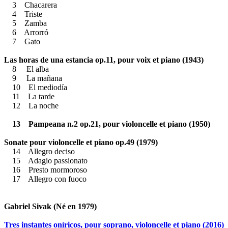
3 Chacarera
4 Triste
5 Zamba
6 Arrorró
7 Gato
Las horas de una estancia op.11, pour voix et piano (1943)
8 El alba
9 La mañana
10 El mediodía
11 La tarde
12 La noche
13 Pampeana n.2 op.21, pour violoncelle et piano (1950)
Sonate pour violoncelle et piano op.49 (1979)
14 Allegro deciso
15 Adagio passionato
16 Presto mormoroso
17 Allegro con fuoco
Gabriel Sivak (Né en 1979)
Tres instantes oníricos, pour soprano, violoncelle et piano (2016)