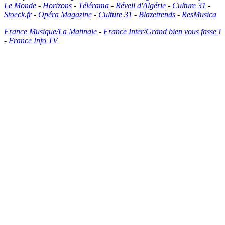
Le Monde
-
Horizons
-
Télérama
-
Réveil d'Algérie
-
Culture 31
-
Stoeck.fr
-
Opéra Magazine
-
Culture 31
-
Blazetrends
-
ResMusica
France Musique/La Matinale
-
France Inter/Grand bien vous fasse !
-
France Info TV