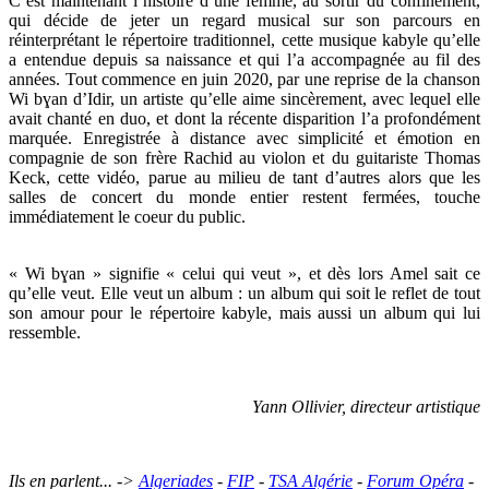
C’est maintenant l’histoire d’une femme, au sortir du confinement,
qui décide de jeter un regard musical sur son parcours en
réinterprétant le répertoire traditionnel, cette musique kabyle qu’elle
a entendue depuis sa naissance et qui l’a accompagnée au fil des
années. Tout commence en juin 2020, par une reprise de la chanson
Wi bɣan d’Idir, un artiste qu’elle aime sincèrement, avec lequel elle
avait chanté en duo, et dont la récente disparition l’a profondément
marquée. Enregistrée à distance avec simplicité et émotion en
compagnie de son frère Rachid au violon et du guitariste Thomas
Keck, cette vidéo, parue au milieu de tant d’autres alors que les
salles de concert du monde entier restent fermées, touche
immédiatement le coeur du public.
« Wi bɣan » signifie « celui qui veut », et dès lors Amel sait ce
qu’elle veut. Elle veut un album : un album qui soit le reflet de tout
son amour pour le répertoire kabyle, mais aussi un album qui lui
ressemble.
Yann Ollivier, directeur artistique
Ils en parlent... ->
Algeriades
-
FIP
-
TSA Algérie
-
Forum Opéra
-