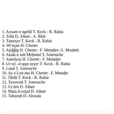
1. Axxam n ugellil T. Keck - R. Rabia
2. Tella D. Allam - A. Blek
3. Tameɣra T. Keck - R. Rabia
4. Wi bɣan H. Cheriet
5. Ajeǧǧig H. Cheriet - F. Metadjer- A. Mouheb
6. Akala n xali Meḥmud T. Amrouche
7. Amedyaz H. Cheriet - F. Metadjer
8. Ur iyi –d qqaṛ ayɣer T. Keck - R. Rabia
9. Lmut T. Amrouche
10. Ay a Lxir-inu H. Cheriet - F. Metadje
11. Tilelli T. Keck - R. Rabia
12. Taxewnit T. Amrouche
13. Ur ttru D. Allam
14. Mara d-yuɣal D. Allam
15. Tahuzutt D. Abouda