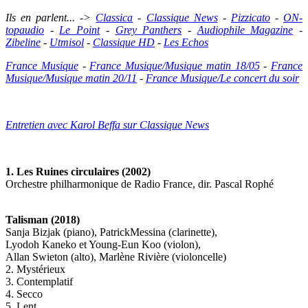
Ils en parlent... ->
Classica
-
Classique News
-
Pizzicato
-
ON-
topaudio
-
Le Point
-
Grey Panthers
-
Audiophile Magazine
-
Zibeline
-
Utmisol
-
Classique HD
-
Les Echos
France Musique
-
France Musique/Musique matin 18/05
-
France
Musique/Musique matin 20/11
-
France Musique/Le concert du soir
Entretien avec Karol Beffa sur Classique News
1. Les Ruines circulaires (2002)
Orchestre philharmonique de Radio France, dir. Pascal Rophé
Talisman (2018)
Sanja Bizjak (piano), PatrickMessina (clarinette),
Lyodoh Kaneko et Young-Eun Koo (violon),
Allan Swieton (alto), Marlène Rivière (violoncelle)
2. Mystérieux
3. Contemplatif
4. Secco
5. Lent