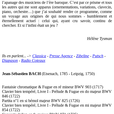
l’apanage des musiciens de l’ère baroque. C’est par ce prisme et tous
les autres qui me sont apparus (ornementations, variations, clavecin,
piano, orchestre…) que j’ai souhaité rendre ce programme, comme
un voyage aux origines de qui nous sommes - humblement et
éternellement actuel : celui qui, ayant cru savoir, continu de
chercher. Et si l’infini était un jeu ?
Hélène Tysman
Ils en parlent... ->
Classica
-
Presse Agence
-
Zibeline
-
Putsch
-
Diapason
-
Radio Coteaux
Jean-Sébastien BACH
(Eisenach, 1785 - Leipzig, 1750)
Fantaisie chromatique & Fugue en ré mineur BWV 903 (1717)
Clavier bien tempéré, Livre I - Prélude & Fugue en do majeur BWV
846 (1722)
Partita n°1 en si bémol majeur BWV 825 (1726)
Clavier bien tempéré, Livre I - Prélude & Fugue en mi majeur BWV
854 (1722)