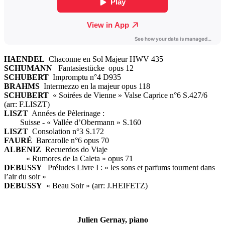
HAENDEL
Chaconne en Sol Majeur HWV 435
SCHUMANN
Fantasiestücke opus 12
SCHUBERT
Impromptu n°4 D935
BRAHMS
Intermezzo en la majeur opus 118
SCHUBERT
« Soirées de Vienne » Valse Caprice n°6 S.427/6
(arr: F.LISZT)
LISZT
Années de Pèlerinage :
Suisse - « Vallée d’Obermann » S.160
LISZT
Consolation n°3 S.172
FAURÉ
Barcarolle n°6 opus 70
ALBENIZ
Recuerdos do Viaje
« Rumores de la Caleta » opus 71
DEBUSSY
Préludes Livre I : « les sons et parfums tournent dans
l’air du soir »
DEBUSSY
« Beau Soir » (arr: J.HEIFETZ)
Julien Gernay, piano