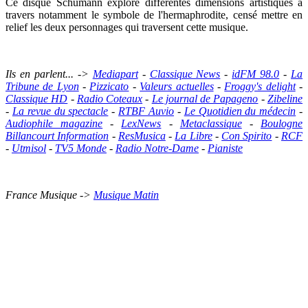
Ce disque Schumann explore différentes dimensions artistiques à
travers notamment le symbole de l'hermaphrodite, censé mettre en
relief les deux personnages qui traversent cette musique.
Ils en parlent... ->
Mediapart
-
Classique News
-
idFM 98.0
-
La
Tribune de Lyon
-
Pizzicato
-
Valeurs actuelles
-
Froggy's delight
-
Classique HD
-
Radio Coteaux
-
Le journal de Papageno
-
Zibeline
-
La revue du spectacle
-
RTBF Auvio
-
Le Quotidien du médecin
-
Audiophile magazine
-
LexNews
-
Metaclassique
-
Boulogne
Billancourt Information
-
ResMusica
-
La Libre
-
Con Spirito
-
RCF
-
Utmisol
-
TV5 Monde
-
Radio Notre-Dame
-
Pianiste
France Musique ->
Musique Matin