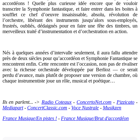
accordéons ! Quelle plus curieuse idée encore que de vouloir
transcrire la Symphonie fantastique, et faire entrer dans les boites à
soufflet ce chef d’oeuvre insaisissable, absolu, révolution de
l’orchestre, libérant des instruments jusqu’alors sous-employés,
frustrés, oubliés, dédaignés pour en faire une fête des timbres, un
merveilleux traité d’instrumentation et d’orchestration en action.
Nés à quelques années d’intervalle seulement, il aura fallu attendre
près de deux siècles pour qu’accordéon et Symphonie Fantastique se
rencontrent enfin. Cette rencontre est l’occasion, non pas de rivaliser
avec la richesse orchestrale développée par Berlioz — ce serait
perdu d’avance, mais plutôt de proposer une version de chambre, où
chaque instrumentiste joue un rôle, musical et poétique…
Ils en parlent... ->
Radio Coteaux
-
ConcertoNet.com
-
Pizzicato
-
Mediapart
-
ConcertClassic.com
-
Voce Nustrale
-
Musikzen
France Musique/En pistes !
-
France Musique/Brut d'accordéon