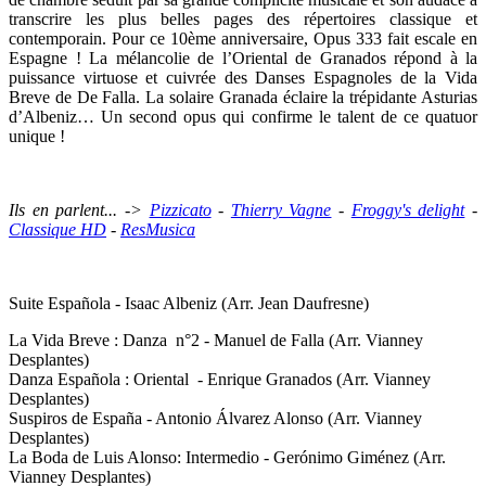
transcrire les plus belles pages des répertoires classique et
contemporain. Pour ce 10ème anniversaire, Opus 333 fait escale en
Espagne ! La mélancolie de l’Oriental de Granados répond à la
puissance virtuose et cuivrée des Danses Espagnoles de la Vida
Breve de De Falla. La solaire Granada éclaire la trépidante Asturias
d’Albeniz… Un second opus qui confirme le talent de ce quatuor
unique !
Ils en parlent... ->
Pizzicato
-
Thierry Vagne
-
Froggy's delight
-
Classique HD
-
ResMusica
Suite Española - Isaac Albeniz (Arr. Jean Daufresne)
La Vida Breve : Danza n°2 - Manuel de Falla (Arr. Vianney
Desplantes)
Danza Española : Oriental - Enrique Granados (Arr. Vianney
Desplantes)
Suspiros de España - Antonio Álvarez Alonso (Arr. Vianney
Desplantes)
La Boda de Luis Alonso: Intermedio - Gerónimo Giménez (Arr.
Vianney Desplantes)