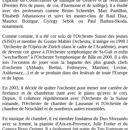
Diplômé du Conservatoire de musique de Genève et de Neuchâtel
(Premier Prix de piano, de cor, d'harmonie et de solfège), il a étudié
avec des professeurs comme Bruno Schneider, Marc Pantillon,
Elisabeth Athanassova et suivi les master-class de Raul Diaz,
Maurice Bourgue, György Sebök ou Paul Badura-Skoda,
notamment.
Comme corniste, il a été cor solo de l'Orchestre Suisse des jeunes
(SJSO) et membre du Gustav Mahler Orchestra, il intègre en 1999 l
´Orchestre de l'Opéra de Zürich (dans le cadre de l'Académie), avant
de devenir cor grave à l'Orchestre symphonique de St-Gall et enfin
"wechselhorn" à l'Orchestre Symphonique de Bâle en 2000. Il a dès
lors l'occasion de jouer sous la baguette des plus grands chefs
d'orchestre (Abbado, Bertini, Fedoseyev, Marriner, Levine,
Ashkenazy,...) et de se produire dans des festivals de toute l'Europe
et du Japon.
En 2003, il décide de quitter l'orchestre pour mener une carrière de
freelance et de chambriste (tant avec le piano qu'avec le cor).
Depuis, il collabore régulièrement avec l'Orchestre de la Suisse
romande, l'Orchestre de chambre de Lausanne et l'Orchestre de
chambre de Neuchâtel et de nombreux autres ensembles.
En musique de chambre, il est membre fondateur du Duo Sforzando
avec sa femme, la pianiste d'Aix-en-Provence, Julie Fortier et du
Geneva Brass Quintet. Il a également fait partie du Trio Fortunate et