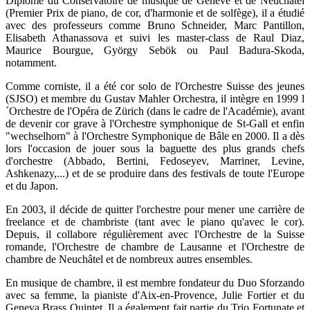
Diplômé du Conservatoire de musique de Genève et de Neuchâtel
(Premier Prix de piano, de cor, d'harmonie et de solfège), il a étudié
avec des professeurs comme Bruno Schneider, Marc Pantillon,
Elisabeth Athanassova et suivi les master-class de Raul Diaz,
Maurice Bourgue, György Sebök ou Paul Badura-Skoda,
notamment.
Comme corniste, il a été cor solo de l'Orchestre Suisse des jeunes
(SJSO) et membre du Gustav Mahler Orchestra, il intègre en 1999 l
´Orchestre de l'Opéra de Zürich (dans le cadre de l'Académie), avant
de devenir cor grave à l'Orchestre symphonique de St-Gall et enfin
"wechselhorn" à l'Orchestre Symphonique de Bâle en 2000. Il a dès
lors l'occasion de jouer sous la baguette des plus grands chefs
d'orchestre (Abbado, Bertini, Fedoseyev, Marriner, Levine,
Ashkenazy,...) et de se produire dans des festivals de toute l'Europe
et du Japon.
En 2003, il décide de quitter l'orchestre pour mener une carrière de
freelance et de chambriste (tant avec le piano qu'avec le cor).
Depuis, il collabore régulièrement avec l'Orchestre de la Suisse
romande, l'Orchestre de chambre de Lausanne et l'Orchestre de
chambre de Neuchâtel et de nombreux autres ensembles.
En musique de chambre, il est membre fondateur du Duo Sforzando
avec sa femme, la pianiste d'Aix-en-Provence, Julie Fortier et du
Geneva Brass Quintet. Il a également fait partie du Trio Fortunate et