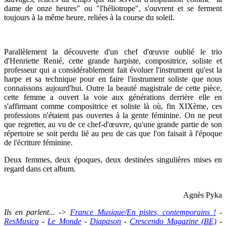
dame de onze heures" ou "l'héliotrope", s'ouvrent et se ferment
toujours à la même heure, reliées à la course du soleil.
Parallèlement la découverte d'un chef d'œuvre oublié le trio
d'Henriette Renié, cette grande harpiste, compositrice, soliste et
professeur qui a considérablement fait évoluer l'instrument qu'est la
harpe et sa technique pour en faire l'instrument soliste que nous
connaissons aujourd'hui. Outre la beauté magistrale de cette pièce,
cette femme a ouvert la voie aux générations derrière elle en
s'affirmant comme compositrice et soliste là où, fin XIXème, ces
professions n'étaient pas ouvertes à la gente féminine. On ne peut
que regretter, au vu de ce chef-d'œuvre, qu'une grande partie de son
répertoire se soit perdu lié au peu de cas que l'on faisait à l'époque
de l'écriture féminine.
Deux femmes, deux époques, deux destinées singulières mises en
regard dans cet album.
Agnès Pyka
Ils en parlent... ->
France Musique/En pistes, contemporains !
-
ResMusica
-
Le Monde
-
Diapason
-
Crescendo Magazine (BE)
-