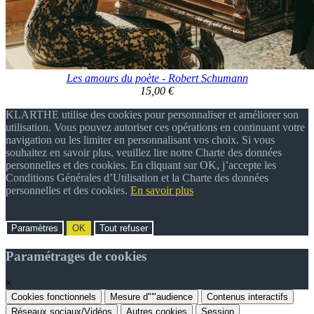
Les amours du poète - Robert Schumann
15,00 €
KLARTHE utilise des cookies pour personnaliser et améliorer son
utilisation. Vous pouvez autoriser ces opérations en continuant votre
navigation ou les limiter en personnalisant vos choix. Si vous
souhaitez en savoir plus, veuillez lire notre Charte des données
personnelles et des cookies. En cliquant sur OK, j’accepte les
Conditions Générales d’Utilisation et la Charte des données
personnelles et des cookies.
En savoir plus
Paramètres
OK
Tout refuser
Paramétrages de cookies
×
Cookies fonctionnels
Mesure d"'"audience
Contenus interactifs
Réseaux sociaux/Vidéos
Autres cookies
Session