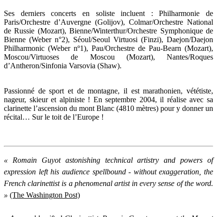
Ses derniers concerts en soliste incluent : Philharmonie de
Paris/Orchestre d’Auvergne (Golijov), Colmar/Orchestre National
de Russie (Mozart), Bienne/Winterthur/Orchestre Symphonique de
Bienne (Weber n°2), Séoul/Seoul Virtuosi (Finzi), Daejon/Daejon
Philharmonic (Weber nº1), Pau/Orchestre de Pau-Bearn (Mozart),
Moscou/Virtuoses de Moscou (Mozart), Nantes/Roques
d’Antheron/Sinfonia Varsovia (Shaw).
Passionné de sport et de montagne, il est marathonien, vététiste,
nageur, skieur et alpiniste ! En septembre 2004, il réalise avec sa
clarinette l’ascension du mont Blanc (4810 mètres) pour y donner un
récital… Sur le toit de l’Europe !
« Romain Guyot astonishing technical artistry and powers of
expression left his audience spellbound - without exaggeration, the
French clarinettist is a phenomenal artist in every sense of the word.
»
(The Washington Post)