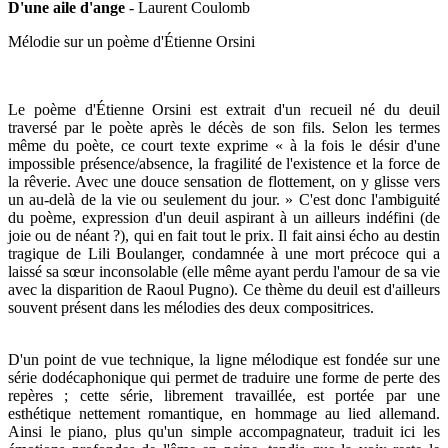
D'une aile d'ange
- Laurent Coulomb
Mélodie sur un poème d'Étienne Orsini
Le poème d'Étienne Orsini est extrait d'un recueil né du deuil
traversé par le poète après le décès de son fils. Selon les termes
même du poète, ce court texte exprime « à la fois le désir d'une
impossible présence/absence, la fragilité de l'existence et la force de
la rêverie. Avec une douce sensation de flottement, on y glisse vers
un au-delà de la vie ou seulement du jour. » C'est donc l'ambiguité
du poème, expression d'un deuil aspirant à un ailleurs indéfini (de
joie ou de néant ?), qui en fait tout le prix. Il fait ainsi écho au destin
tragique de Lili Boulanger, condamnée à une mort précoce qui a
laissé sa sœur inconsolable (elle même ayant perdu l'amour de sa vie
avec la disparition de Raoul Pugno). Ce thème du deuil est d'ailleurs
souvent présent dans les mélodies des deux compositrices.
D'un point de vue technique, la ligne mélodique est fondée sur une
série dodécaphonique qui permet de traduire une forme de perte des
repères ; cette série, librement travaillée, est portée par une
esthétique nettement romantique, en hommage au lied allemand.
Ainsi le piano, plus qu'un simple accompagnateur, traduit ici les