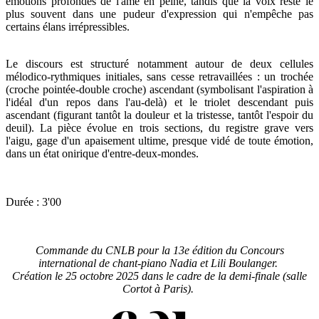
émotions profondes de l'âme en peine, tandis que la voix reste le
plus souvent dans une pudeur d'expression qui n'empêche pas
certains élans irrépressibles.
Le discours est structuré notamment autour de deux cellules
mélodico-rythmiques initiales, sans cesse retravaillées : un trochée
(croche pointée-double croche) ascendant (symbolisant l'aspiration à
l'idéal d'un repos dans l'au-delà) et le triolet descendant puis
ascendant (figurant tantôt la douleur et la tristesse, tantôt l'espoir du
deuil). La pièce évolue en trois sections, du registre grave vers
l'aigu, gage d'un apaisement ultime, presque vidé de toute émotion,
dans un état onirique d'entre-deux-mondes.
Durée : 3'00
Commande du CNLB pour la 13e édition du Concours
international de chant-piano Nadia et Lili Boulanger.
Création le 25 octobre 2025 dans le cadre de la demi-finale (salle
Cortot à Paris).