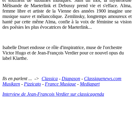
et soufflent de sublimes musiques. Sans un mot, la mystérieuse
Mélisande de Maeterlink et Debussy prend vie et s'efface. Alma,
femme libre et artiste de la Vienne des années 1900 imagine une
musique suave et mélancolique. Zemlinsky, longtemps amoureux et
hanté par cette même Alma, confie à la voix de féminine sa vision
des poésies les plus évocatrices de Maeterlink...
Isabelle Druet endosse ce rôle d'inspiratrice, muse de l'orchestre
Victor Hugo et de Jean-François Verdier pour ce nouvel opus du
label Klarthe.
Ils en parlent ... ->
Classica
-
Diapason
-
Classiquenews.com
Musikzen
-
Pizzicato
-
France Musique
-
Mediapart
Interview de Jean-François Verdier sur classicagenda