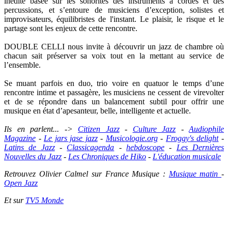
inédite basée sur les sonorités des instruments à cordes et des
percussions, et s’entoure de musiciens d’exception, solistes et
improvisateurs, équilibristes de l'instant. Le plaisir, le risque et le
partage sont les enjeux de cette rencontre.
DOUBLE CELLI nous invite à découvrir un jazz de chambre où
chacun sait préserver sa voix tout en la mettant au service de
l’ensemble.
Se muant parfois en duo, trio voire en quatuor le temps d’une
rencontre intime et passagère, les musiciens ne cessent de virevolter
et de se répondre dans un balancement subtil pour offrir une
musique en état d’apesanteur, belle, intelligente et actuelle.
Ils en parlent... ->
Citizen Jazz
-
Culture Jazz
-
Audiophile
Magazine
-
Le jars jase jazz
-
Musicologie.org
-
Froggy's delight
-
Latins de Jazz
-
Classicagenda
-
hebdoscope
-
Les Dernières
Nouvelles du Jazz
-
Les Chroniques de Hiko
-
L'éducation musicale
Retrouvez Olivier Calmel sur France Musique :
Musique matin
-
Open Jazz
Et sur
TV5 Monde