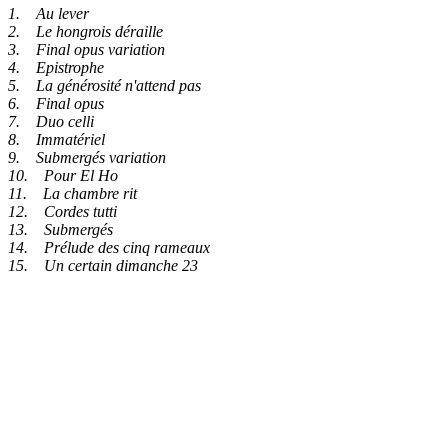
1. Au lever
2. Le hongrois déraille
3. Final opus variation
4. Epistrophe
5. La générosité n'attend pas
6. Final opus
7. Duo celli
8. Immatériel
9. Submergés variation
10. Pour El Ho
11. La chambre rit
12. Cordes tutti
13. Submergés
14. Prélude des cinq rameaux
15. Un certain dimanche 23