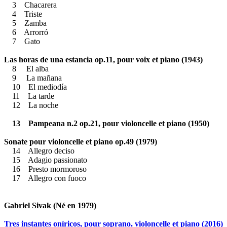
3 Chacarera
4 Triste
5 Zamba
6 Arrorró
7 Gato
Las horas de una estancia op.11, pour voix et piano (1943)
8 El alba
9 La mañana
10 El mediodía
11 La tarde
12 La noche
13 Pampeana n.2 op.21, pour violoncelle et piano (1950)
Sonate pour violoncelle et piano op.49 (1979)
14 Allegro deciso
15 Adagio passionato
16 Presto mormoroso
17 Allegro con fuoco
Gabriel Sivak (Né en 1979)
Tres instantes oníricos, pour soprano, violoncelle et piano (2016)