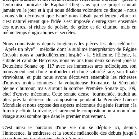
l'entremise amicale de Raphaël Oleg sans qui ce projet n'aurait
jamais vu le jour et à qui nous dédions volontiers ce disque - nous
avons vite découvert que Fauré nous faisait pareillement vibrer et
c'est naturellement que l'idée s'est imposée d'enregistrer ensemble
ces œuvres, si riches de poésie, de grâce et de charme, mais en
même temps énigmatiques et secrètes.
Nous connaissions depuis longtemps les pièces les plus célèbres :
"Après un rêve" - mélodie dont la sublime interprétation de Régine
Crespin nous a particulièrement inspiré - la Sicilienne, l'Élégie, la
subtile et candide Berceuse, nous avions tous deux souvent joué la
Deuxième Sonate op. 117 avec ses immenses arcs mélodiques, son
mouvement lent d'une profondeur et d'une sobriété rare, son finale
virevoltant, et puis nous avons découvert ensemble les richesses
d'œuvres moins connues : la voluptueuse Romance, la Sérénade
pleine d'humour, mais surtout la sombre Première Sonate op. 109,
chef d'œuvre méconnu. Cette sonate dense, tourmentée, traduit au
plus près la détresse du compositeur pendant la Première Guerre
Mondiale et nous expose des aspects méconnus du génie fauréen : la
fureur y côtoie la révolte, et rarement le compositeur aura montré un
visage aussi sombre que dans le premier mouvement.
C'est ainsi le parcours d'une vie qui se déploie ici, depuis
l'innocence, la tendresse et la sourde mélancolie des débuts jusqu'à
la profondeur des derniers chefs d’œuvre...