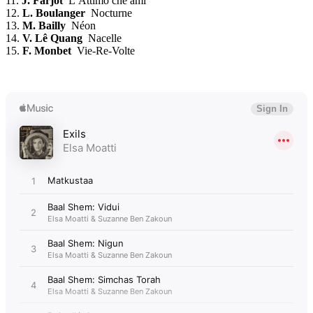
11.
J. Farjot
L’Attimo che ami
12.
L. Boulanger
Nocturne
13.
M. Bailly
Néon
14.
V. Lê Quang
Nacelle
15.
F. Monbet
Vie-Re-Volte