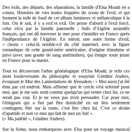
Des exils, des départs, des séparations, la famille d'Elsa Moatti en a
connu. Histoires de vies toutes frappées du sceau de l'exil, et qui
forment la toile de fond de cet album lumineux et mélancolique à la
fois. On le sait, il y a exil et exil. On pense d'abord à l'exil forcé,
celui vécu par la famille paternelle ; Juifs d'Algérie assimilés
français, qui ont dû traverser la mer pour s'installer en France après
l'indépendance de l'Algérie. En miroir, une autre forme d'exil,
« choisi » celui-là semble-t-il du côté maternel, avec la figure
romantique de cette grand-mère américaine, d'origine irlandaise et
juive (avec une goutte de sang amérindien), qui émigre toute jeune
en France pour se marier.
Tout en découvrant l'arbre généalogique d'Elsa Moatti, je relis ces
mots bouleversants du philosophe et essayiste Günther Anders,
évoquant le Mur des Lamentations de Jérusalem : « Moi aussi j'ai été
ému par cet endroit. Mais affirmer que le cercle s'est refermé pour
moi, que je me suis senti comme quelqu'un qui rentre chez lui, ce ne
serait pas vrai. Et je ne veux pas m'en persuader. Car pour moi,
l'émigrant qui a fini par être domicilié en un lieu seulement
contingent, être sur la route, c'est être chez lui. C'est ce destin
d'apatride et non ce mur qui fait de moi un Juif ».
(« Ma judéité », Günther Anders).
Sur la Seine, nous embarquons avec Elsa pour un voyage musical