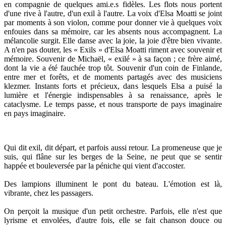
en compagnie de quelques ami.e.s fidèles. Les flots nous portent
d'une rive à l'autre, d'un exil à l'autre. La voix d'Elsa Moatti se joint
par moments à son violon, comme pour donner vie à quelques voix
enfouies dans sa mémoire, car les absents nous accompagnent. La
mélancolie surgit. Elle danse avec la joie, la joie d'être bien vivante.
A n'en pas douter, les « Exils » d'Elsa Moatti riment avec souvenir et
mémoire. Souvenir de Michaël, « exilé » à sa façon ; ce frère aimé,
dont la vie a été fauchée trop tôt. Souvenir d'un coin de Finlande,
entre mer et forêts, et de moments partagés avec des musiciens
klezmer. Instants forts et précieux, dans lesquels Elsa a puisé la
lumière et l'énergie indispensables à sa renaissance, après le
cataclysme. Le temps passe, et nous transporte de pays imaginaire
en pays imaginaire.
Qui dit exil, dit départ, et parfois aussi retour. La promeneuse que je
suis, qui flâne sur les berges de la Seine, ne peut que se sentir
happée et bouleversée par la péniche qui vient d'accoster.
Des lampions illuminent le pont du bateau. L'émotion est là,
vibrante, chez les passagers.
On perçoit la musique d'un petit orchestre. Parfois, elle n'est que
lyrisme et envolées, d'autre fois, elle se fait chanson douce ou