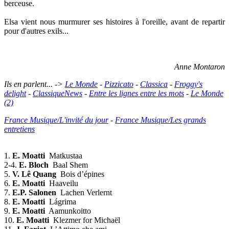
berceuse.
Elsa vient nous murmurer ses histoires à l'oreille, avant de repartir
pour d'autres exils...
Anne Montaron
Ils en parlent... ->
Le Monde
-
Pizzicato
-
Classica
-
Froggy's
delight
-
ClassiqueNews
-
Entre les lignes entre les mots
-
Le Monde
(2)
France Musique/L'invité du jour
-
France Musique/Les grands
entretiens
1.
E. Moatti
Matkustaa
2-4.
E. Bloch
Baal Shem
5.
V. Lê Quang
Bois d’épines
6.
E. Moatti
Haaveilu
7.
E.P. Salonen
Lachen Verlernt
8.
E. Moatti
Lágrima
9.
E. Moatti
Aamunkoitto
10.
E. Moatti
Klezmer for Michaël