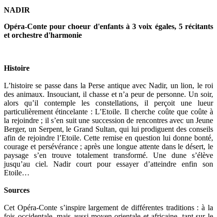
NADIR
Opéra-Conte pour choeur d'enfants à 3 voix égales, 5 récitants
et orchestre d'harmonie
Histoire
L’histoire se passe dans la Perse antique avec Nadir, un lion, le roi
des animaux. Insouciant, il chasse et n’a peur de personne. Un soir,
alors qu’il contemple les constellations, il perçoit une lueur
particulièrement étincelante : L’Etoile. Il cherche coûte que coûte à
la rejoindre ; il s’en suit une succession de rencontres avec un Jeune
Berger, un Serpent, le Grand Sultan, qui lui prodiguent des conseils
afin de rejoindre l’Etoile. Cette remise en question lui donne bonté,
courage et persévérance ; après une longue attente dans le désert, le
paysage s’en trouve totalement transformé. Une dune s’élève
jusqu’au ciel. Nadir court pour essayer d’atteindre enfin son
Etoile…
Sources
Cet Opéra-Conte s’inspire largement de différentes traditions : à la
fois occidentale, mais aussi moyen-orientale et africaine, tant sur le