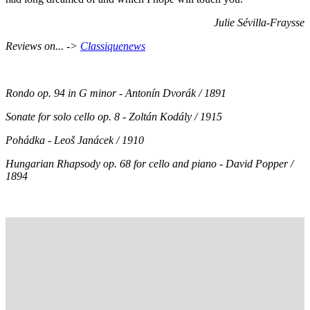
Julie Sévilla-Fraysse
Reviews on... ->
Classiquenews
Rondo op. 94 in G minor - Antonín Dvorák / 1891
Sonate for solo cello op. 8 - Zoltán Kodály / 1915
Pohádka - Leoš Janácek / 1910
Hungarian Rhapsody op. 68 for cello and piano - David Popper /
1894