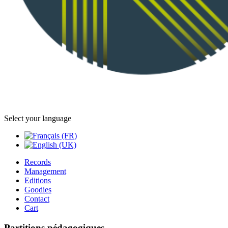
Select your language
Records
Management
Editions
Goodies
Contact
Cart
Partitions pédagogiques