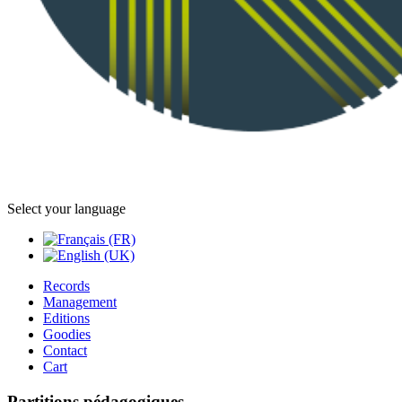
Select your language
Records
Management
Editions
Goodies
Contact
Cart
Partitions pédagogiques