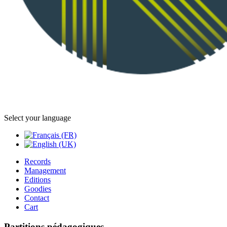
Select your language
Records
Management
Editions
Goodies
Contact
Cart
Partitions pédagogiques