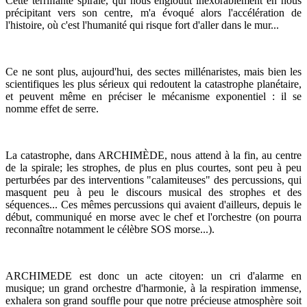
Cette terriﬁante spirale, qui nous engloutit inexorablement en nous
précipitant vers son centre, m'a évoqué alors l'accélération de
l'histoire, où c'est l'humanité qui risque fort d'aller dans le mur...
Ce ne sont plus, aujourd'hui, des sectes millénaristes, mais bien les
scientifiques les plus sérieux qui redoutent la catastrophe planétaire,
et peuvent même en préciser le mécanisme exponentiel : il se
nomme effet de serre.
La catastrophe, dans ARCHIMÈDE, nous attend à la fin, au centre
de la spirale; les strophes, de plus en plus courtes, sont peu à peu
perturbées par des interventions "calamiteuses" des percussions, qui
masquent peu à peu le discours musical des strophes et des
séquences... Ces mêmes percussions qui avaient d'ailleurs, depuis le
début, communiqué en morse avec le chef et l'orchestre (on pourra
reconnaître notamment le célèbre SOS morse...).
ARCHIMEDE est donc un acte citoyen: un cri d'alarme en
musique; un grand orchestre d'harmonie, à la respiration immense,
exhalera son grand soufﬂe pour que notre précieuse atmosphère soit