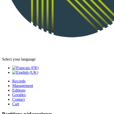
Select your language
Records
Management
Editions
Goodies
Contact
Cart
Partitions pédagogiques