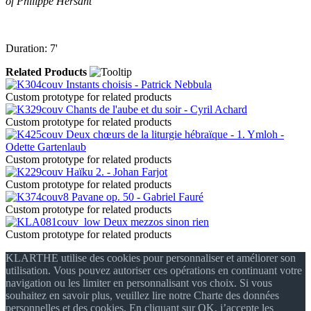
of Philippe Hersant
Duration: 7'
Related Products
Instants choisis - Patrick Nebbula
Custom prototype for related products
Chants de l'aube et du soir - Cyril Achard
Custom prototype for related products
Deux chœurs de la liturgie hébraïque - 1. Ymloh -
Odette Gartenlaub
Custom prototype for related products
Haïku 2. - Johan Farjot
Custom prototype for related products
Pavane op. 50 - Gabriel Fauré
Custom prototype for related products
Deux mezzos sinon rien
Custom prototype for related products
KLARTHE utilise des cookies pour personnaliser et améliorer son
utilisation. Vous pouvez autoriser ces opérations en continuant votre
navigation ou les limiter en personnalisant vos choix. Si vous
souhaitez en savoir plus, veuillez lire notre Charte des données
personnelles et des cookies. En cliquant sur OK, j’accepte les