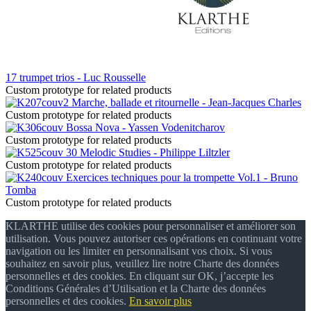
17 trumpet trios - Luc Rousselle
Custom prototype for related products
Marche, ballade et ritournelle - Jean-Jacques Charles
Custom prototype for related products
Bossa Nova - Yassen Vodenitcharov
Custom prototype for related products
30 Melodic Studies - Philippe Liltzler
Custom prototype for related products
Exercices techniques pour la trompette Vol.1 - Bruno
Tomba
Custom prototype for related products
KLARTHE utilise des cookies pour personnaliser et améliorer son
utilisation. Vous pouvez autoriser ces opérations en continuant votre
navigation ou les limiter en personnalisant vos choix. Si vous
souhaitez en savoir plus, veuillez lire notre Charte des données
personnelles et des cookies. En cliquant sur OK, j’accepte les
Conditions Générales d’Utilisation et la Charte des données
personnelles et des cookies.
En savoir plus