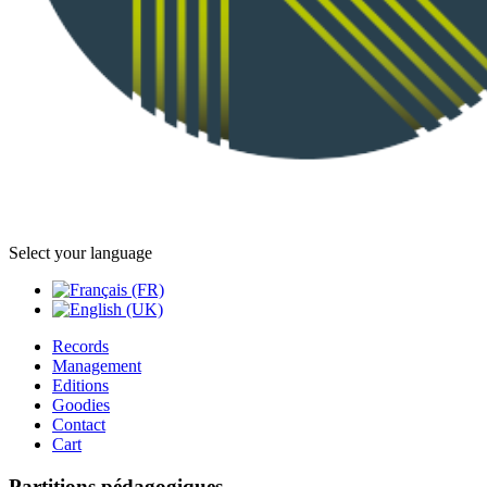
Select your language
Records
Management
Editions
Goodies
Contact
Cart
Partitions pédagogiques