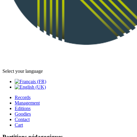
Select your language
Records
Management
Editions
Goodies
Contact
Cart
Partitions pédagogiques