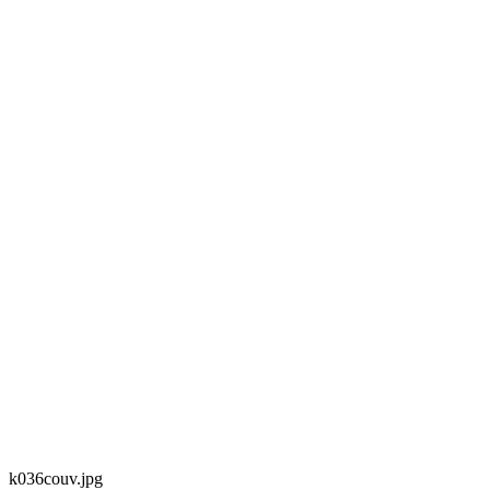
k036couv.jpg