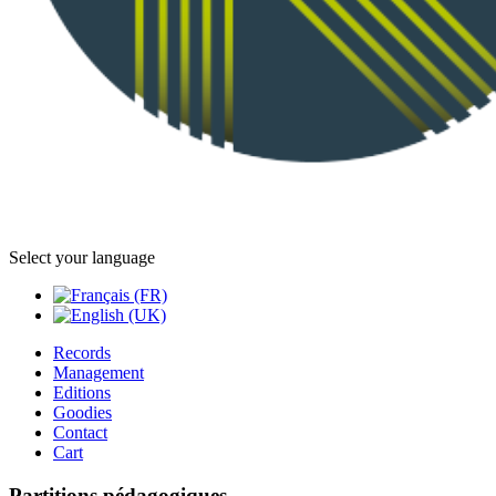
Select your language
Records
Management
Editions
Goodies
Contact
Cart
Partitions pédagogiques