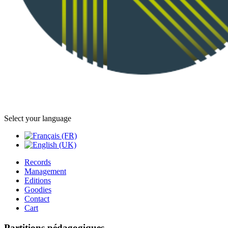
Select your language
Records
Management
Editions
Goodies
Contact
Cart
Partitions pédagogiques