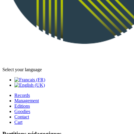
Select your language
Records
Management
Editions
Goodies
Contact
Cart
Partitions pédagogiques