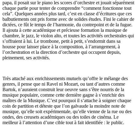
papa, il posait sur le piano les scores d’orchestre et jouait séparément
chaque partie pour tenter de comprendre “comment fonctionne tout
cela”. Quelques années plus tard, c’est en classe d’écritures que ces
balbutiements ont pris forme avec de solides études. Fini le cahier de
dictées, ce fût le temps de l’harmonie, du contrepoint et de la fugue.
Il ajouta à cette académique et précieuse formation la musique de
chambre, le jazz, le violon alto, et toutes les activités orchestrales qui
s’offraient à lui. Le trombone, petit à petit, s’endormit dans sa
housse pour laisser place à la composition, à l’arrangement, à
l’orchestration et la direction d’orchestre qui occupent depuis,
pleinement, ses activités.
Très attaché aux enrichissements mutuels qu’offre le mélange des
genres, il pense que ni Ravel ni Mozart, ou tant d’autres comme
Bartok, n’auraient construit leur oeuvre sans s’être nourris de la
musique populaire, comme cette dernière gagne à s’enrichir des
maîtres de la Musique. C’est pourquoi il s’attache à soigner chaque
coin de partition et déteste que l’on galvaude la moindre note de
musique, qu’elle soit expérimentale, qu’elle vienne de la rue ou des
ondes, des creusets académiques ou des toiles de cinéma. Le
meilleur à l’attention d’une cible tout à fait identifiée : le public.