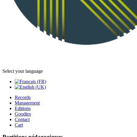
Select your language
Records
Management
Editions
Goodies
Contact
Cart
Partitions pédagogiques