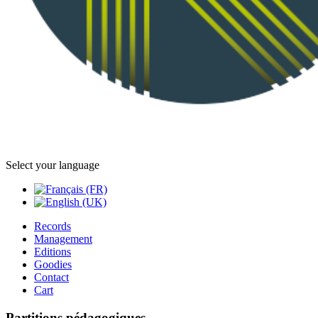
Select your language
Records
Management
Editions
Goodies
Contact
Cart
Partitions pédagogiques